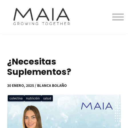
Equipo
Tienda Virtual
Blog
Entrar
Registrarse
¿Necesitas
Suplementos?
30 ENERO, 2025 / BLANCA BOLAÑO
colectiva
nutrición
salud