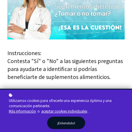
Instrucciones:
Contesta "Sí" o "No" a las siguientes preguntas
para ayudarte a identificar si podrías
beneficiarte de suplementos alimenticios.
1. Energía y Cansancio General:
- ¿Te sientes constantemente fatigado o sin
Utilizamos cookies para ofrecerle una experiencia óptima y una
comunicación pertinente.
energía, incluso después de dormir bien?
Más información
o
aceptar cookies individuales
.
¡Entendido!
2. Salud Mental y Estado de Ánimo: