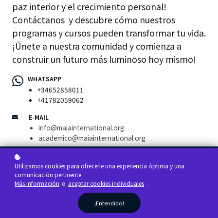
paz interior y el crecimiento personal!
Contáctanos y descubre cómo nuestros
programas y cursos pueden transformar tu vida.
¡Únete a nuestra comunidad y comienza a
construir un futuro más luminoso hoy mismo!
WHATSAPP
+34652858011
+41782059062
E-MAIL
info@maiainternational.org
academico@maiainternational.org
Utilizamos cookies para ofrecerle una experiencia óptima y una
comunicación pertinente.
Más información
o
aceptar cookies individuales
.
¡Entendido!