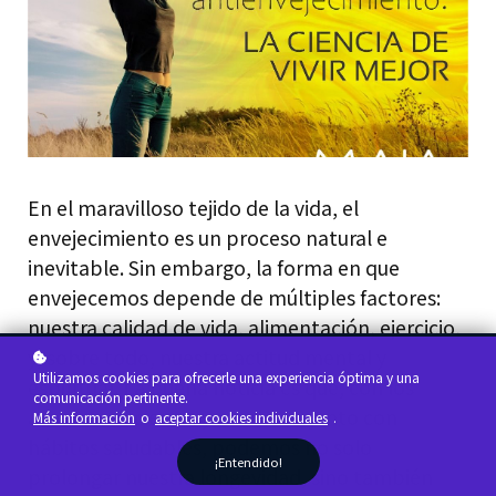
En el maravilloso tejido de la vida, el
envejecimiento es un proceso natural e
inevitable. Sin embargo, la forma en que
envejecemos depende de múltiples factores:
nuestra calidad de vida, alimentación, ejercicio,
y, sobre todo, nuestra actitud mental y
Utilizamos cookies para ofrecerle una experiencia óptima y una
espiritual. La buena noticia es que, con los
comunicación pertinente.
avances en ciencia y medicina, junto con
Más información
o
aceptar cookies individuales
.
hábitos saludables, podemos no solo
¡Entendido!
prolongar nuestra longevidad, sino también