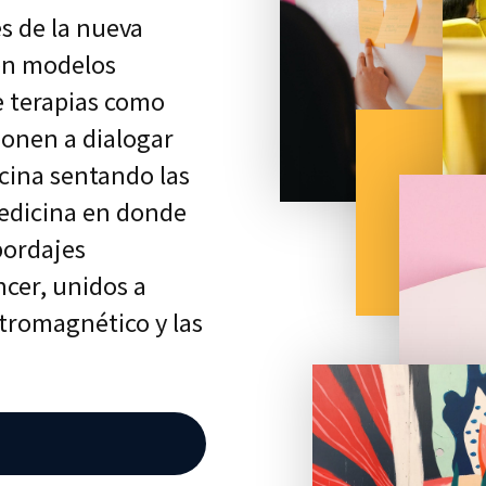
s de la nueva
 en modelos
e terapias como
ponen a dialogar
icina sentando las
edicina en donde
bordajes
ncer, unidos a
ctromagnético y las